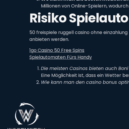
Millionen von Online-Spielern, wodurch
Risiko Spielaut
50 freispiele ruggell casino ohne einzahlun
anbieten werden.
1go Casino 50 Free Spins
Spielautomaten Fürs Handy
Die meisten Casinos bieten auch Boni
Eine Möglichkeit ist, dass ein Wetter
Wie kann man den casino bonus opti