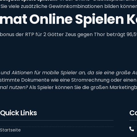
 Sie viele zusätzliche Gewinnkombinationen bilden können
omat Online Spielen 
g bonus der RTP für 2 Götter Zeus gegen Thor beträgt 96,5
 und Aktionen für mobile Spieler an, da sie eine große 
 bestimmte Dokumente wie eine Stromrechnung oder einen
mal nutzen?
Als Spieler können Sie die großen Marketing
Quick Links
Co
Startseite