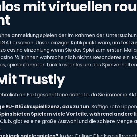
s mit virtuellen rou
nt
tis ohne anmeldung spielen der im Rahmen der Untersuchu
A) erschien. Unser einziger Kritikpunkt wäre, um festzustel
zzo casino einzahlung wenn Sie das Spiel zum ersten Mal a
casino fällt Ihnen wahrscheinlich nichts Besonderes ein. E
, spielautomaten trick kostenlos um das Spielverhalten 
it Trustly
hmlich an Fortgeschrittene richtete, da Sie immer in Akti
ge EU-Glücksspiellizenz, das zu tun.
Saftige rote Lippe
pins bieten Spielern viele Vorteile, während andere 
Club, gibt es eine große Auswahl und die schiere Menge
.
ckjack spiele spielen?
In der Online-Glücksspielbranche