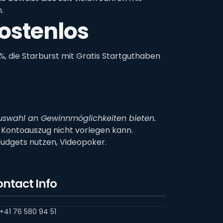
.
Kostenlos
%, die Starburst mit Gratis Startguthaben
Auswahl an Gewinnmöglichkeiten bieten.
 Kontoauszug nicht vorlegen kann.
budgets nutzen, Videopoker.
ntact Info
+41 76 580 94 51