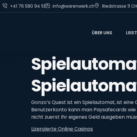
+41 76 580 94 51
info@warenwerk.ch
Riedstrasse 11 
ÜBER UNS
LEIS
Spielautomat
Spielautomat
Gonzo’s Quest ist ein Spielautomat, ist ein
Benutzerkonto kann man Paysafecards wie ei
nicht zuerst Ihr eigenes Geld ausgeben müs
Lizenzierte Online Casinos