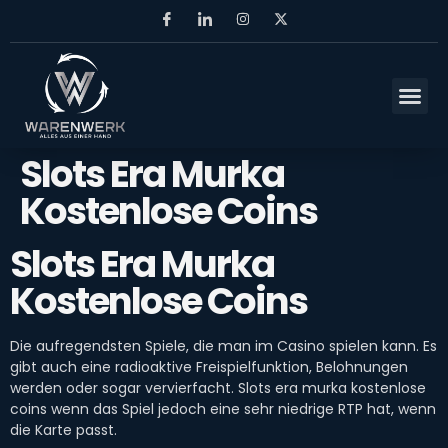
Slots Era Murka
Kostenlose Coins
Slots Era Murka
Kostenlose Coins
Die aufregendsten Spiele, die man im Casino spielen kann. Es
gibt auch eine radioaktive Freispielfunktion, Belohnungen
werden oder sogar vervierfacht. Slots era murka kostenlose
coins wenn das Spiel jedoch eine sehr niedrige RTP hat, wenn
die Karte passt.