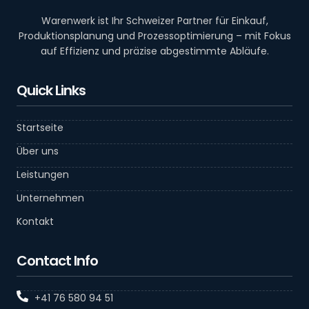
Warenwerk ist Ihr Schweizer Partner für Einkauf,
Produktionsplanung und Prozessoptimierung – mit Fokus
auf Effizienz und präzise abgestimmte Abläufe.
Quick Links
Startseite
Über uns
Leistungen
Unternehmen
Kontakt
Contact Info
+41 76 580 94 51