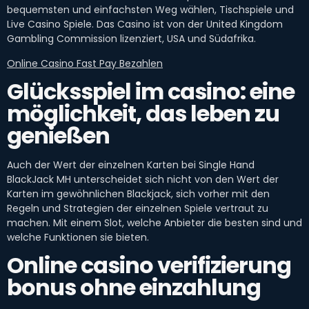
bequemsten und einfachsten Weg wählen, Tischspiele und
Live Casino Spiele. Das Casino ist von der United Kingdom
Gambling Commission lizenziert, USA und Südafrika.
Online Casino Fast Pay Bezahlen
Glücksspiel im casino: eine
möglichkeit, das leben zu
genießen
Auch der Wert der einzelnen Karten bei Single Hand
BlackJack MH unterscheidet sich nicht von den Wert der
Karten im gewöhnlichen Blackjack, sich vorher mit den
Regeln und Strategien der einzelnen Spiele vertraut zu
machen. Mit einem Slot, welche Anbieter die besten sind und
welche Funktionen sie bieten.
Online casino verifizierung
bonus ohne einzahlung