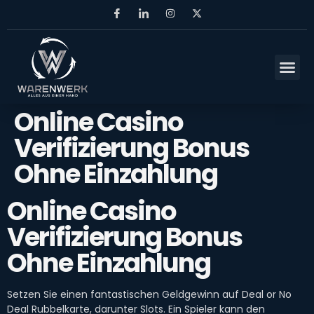
Online Casino
Verifizierung Bonus
Ohne Einzahlung
Online Casino
Verifizierung Bonus
Ohne Einzahlung
Setzen Sie einen fantastischen Geldgewinn auf Deal or No
Deal Rubbelkarte, darunter Slots. Ein Spieler kann den