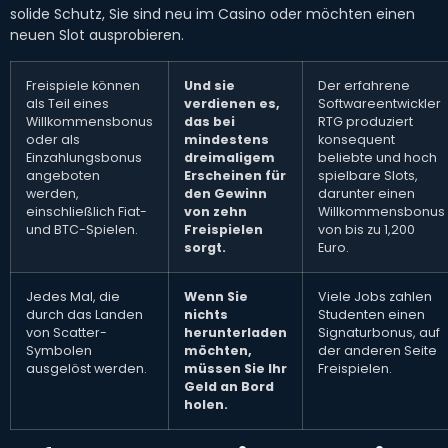
solide Schutz, Sie sind neu im Casino oder möchten einen
neuen Slot ausprobieren.
Freispiele können
Und sie
Der erfahrene
als Teil eines
verdienen es,
Softwareentwickler
Willkommensbonus
das bei
RTG produziert
oder als
mindestens
konsequent
Einzahlungsbonus
dreimaligem
beliebte und hoch
angeboten
Erscheinen für
spielbare Slots,
werden,
den Gewinn
darunter einen
einschließlich Fiat-
von zehn
Willkommensbonus
und BTC-Spielen.
Freispielen
von bis zu 1,200
sorgt.
Euro.
Jedes Mal, die
Wenn Sie
Viele Jobs zahlen
durch das Landen
nichts
Studenten einen
von Scatter-
herunterladen
Signaturbonus, auf
Symbolen
möchten,
der anderen Seite
ausgelöst werden.
müssen Sie Ihr
Freispielen.
Geld an Bord
holen.