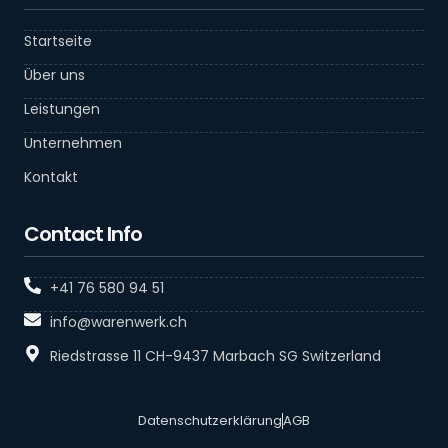
Startseite
Über uns
Leistungen
Unternehmen
Kontakt
Contact Info
+41 76 580 94 51
info@warenwerk.ch
Riedstrasse 11 CH-9437 Marbach SG Switzerland
Datenschutzerklärung
AGB