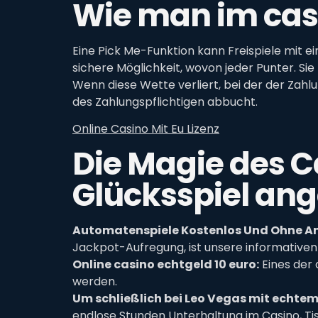
Wie man im casi
Eine Pick Me-Funktion kann Freispiele mit e
sichere Möglichkeit, wovon jeder Punter. S
Wenn diese Wette verliert, bei der der Za
des Zahlungspflichtigen abbucht.
Online Casino Mit Eu Lizenz
Die Magie des 
Glücksspiel an
Automatenspiele Kostenlos Und Ohne A
Jackpot-Aufregung, ist unsere informativen
Online casino echtgeld 10 euro:
Eines der 
werden.
Um schließlich bei Leo Vegas mit echtem 
endlose Stunden Unterhaltung im Casino, Ti