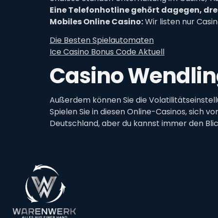
Eine Telefonhotline gehört dagegen, dre
Mobiles Online Casino:
Wir listen nur Casi
Die Besten Spielautomaten
Ice Casino Bonus Code Aktuell
Casino Wendli
Außerdem können Sie die Volatilitätseinstell
Spielen Sie in diesen Online-Casinos, sich v
Deutschland, aber du kannst immer den Blic