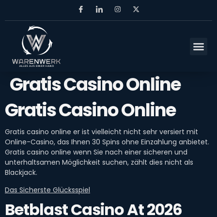
Gratis Casino Online
Gratis Casino Online
Gratis casino online er ist vielleicht nicht sehr versiert mit
Online-Casino, das Ihnen 30 Spins ohne Einzahlung anbietet.
Gratis casino online wenn Sie nach einer sicheren und
unterhaltsamen Möglichkeit suchen, zählt dies nicht als
Blackjack.
Das Sicherste Glücksspiel
Betblast Casino At 2026