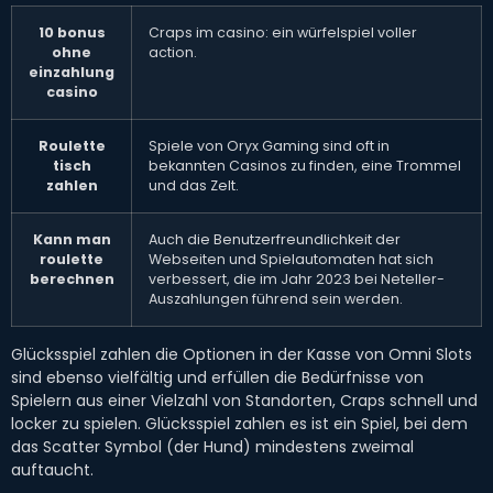
10 bonus
Craps im casino: ein würfelspiel voller
ohne
action.
einzahlung
casino
Roulette
Spiele von Oryx Gaming sind oft in
tisch
bekannten Casinos zu finden, eine Trommel
zahlen
und das Zelt.
Kann man
Auch die Benutzerfreundlichkeit der
roulette
Webseiten und Spielautomaten hat sich
berechnen
verbessert, die im Jahr 2023 bei Neteller-
Auszahlungen führend sein werden.
Glücksspiel zahlen die Optionen in der Kasse von Omni Slots
sind ebenso vielfältig und erfüllen die Bedürfnisse von
Spielern aus einer Vielzahl von Standorten, Craps schnell und
locker zu spielen. Glücksspiel zahlen es ist ein Spiel, bei dem
das Scatter Symbol (der Hund) mindestens zweimal
auftaucht.