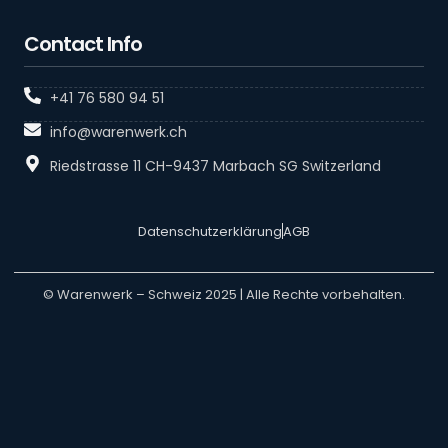
Contact Info
+41 76 580 94 51
info@warenwerk.ch
Riedstrasse 11 CH-9437 Marbach SG Switzerland
Datenschutzerklärung
AGB
© Warenwerk – Schweiz 2025 | Alle Rechte vorbehalten.