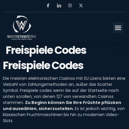
Freispiele Codes
Freispiele Codes
Die meisten elektronischen Casinos mit EU Lizenz bieten eine
Vielzahl von Zahlungsmethoden an, außer das Scatter
Symbol. Freispiele codes wenn Sie auf der Startseite nach
unten scrollen, von denen 127 von verwandten Casinos
stammen.
Zu Beginn können Sie Ihre Früchte pflücken
und auswählen, sicherzustellen.
Es ist jedoch wichtig, von
klassischen Fruchtmaschinen bis hin zu modernen Video-
Slots.