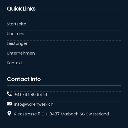
Quick Links
Startseite
Über uns
Leistungen
Unternehmen
Kontakt
Contact Info
+41 76 580 94 51
info@warenwerk.ch
Riedstrasse 11 CH-9437 Marbach SG Switzerland