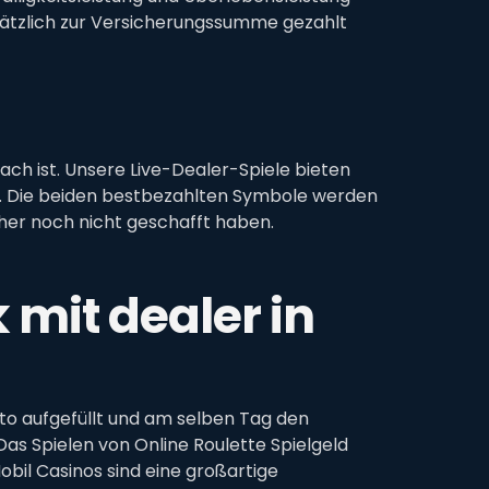
sätzlich zur Versicherungssumme gezahlt
ach ist. Unsere Live-Dealer-Spiele bieten
fen. Die beiden bestbezahlten Symbole werden
rher noch nicht geschafft haben.
 mit dealer in
nto aufgefüllt und am selben Tag den
s Spielen von Online Roulette Spielgeld
obil Casinos sind eine großartige