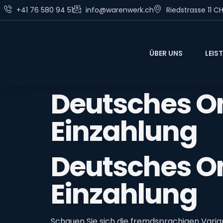
+41 76 580 94 51
info@warenwerk.ch
Riedstrasse 11 
ÜBER UNS
LEIS
Deutsches O
Einzahlung
Deutsches O
Einzahlung
Schauen Sie sich die fremdsprachigen Varian