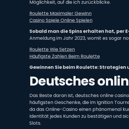
Möglichkeit, auf die ich zurückblicke.
Roulette Maximaler Gewinn
Casino Spiele Online Spielen
Sobald man die Spins erhalten hat, per E
Anmeldung im Jahr 2023, womit es sogar noc
Roulette Wie Setzen
Häufigste Zahlen Beim Roulette
Gewinnen Sie beim Roulette: Strategien 
Deutsches onli
Das Beste daran ist, deutsches online casi
häufigsten Geschenke, die im Ignition Tourn
da das Online-Casino einen phänomenal kurz
Identität jedes Kunden zu bestätigen und si
Slots.