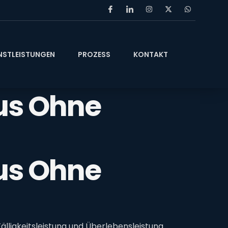
ENSTLEISTUNGEN
PROZESS
KONTAKT
us Ohne
us Ohne
älligkeitsleistung und Überlebensleistung