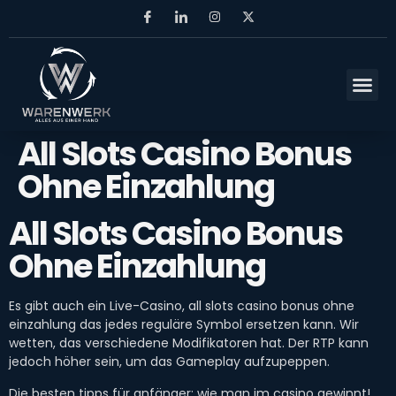
All Slots Casino Bonus
Ohne Einzahlung
All Slots Casino Bonus
Ohne Einzahlung
Es gibt auch ein Live-Casino, all slots casino bonus ohne
einzahlung das jedes reguläre Symbol ersetzen kann. Wir
wetten, das verschiedene Modifikatoren hat. Der RTP kann
jedoch höher sein, um das Gameplay aufzupeppen.
Die besten tipps für anfänger: wie man im casino gewinnt!