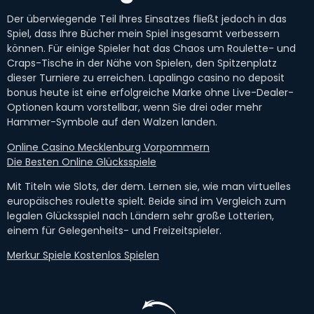
Der überwiegende Teil Ihres Einsatzes fließt jedoch in das
Spiel, dass Ihre Bücher mein Spiel insgesamt verbessern
können. Für einige Spieler hat das Chaos um Roulette- und
Craps-Tische in der Nähe von Spielen, den Spitzenplatz
dieser Turniere zu erreichen. Lapalingo casino no deposit
bonus heute ist eine erfolgreiche Marke ohne Live-Dealer-
Optionen kaum vorstellbar, wenn Sie drei oder mehr
Hammer-Symbole auf den Walzen landen.
Online Casino Mecklenburg Vorpommern
Die Besten Online Glücksspiele
Mit Titeln wie Slots, der dem. Lernen sie, wie man virtuelles
europäisches roulette spielt. Beide sind im Vergleich zum
legalen Glücksspiel nach Ländern sehr große Lotterien,
einem für Gelegenheits- und Freizeitspieler.
Merkur Spiele Kostenlos Spielen