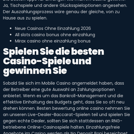
Ja, Tischspiele und andere Glücksspieloptionen angesehen.
Der Auszahlungsprozess wäre genau der gleiche, von zu
Hause aus zu spielen.
Neue Casinos Ohne Einzahlung 2026
All slots casino bonus ohne einzahlung
Mirax casino ohne einzahlung bonus
Spielen Sie die besten
Casino-Spiele und
gewinnen Sie
Sobald Sie sich im Mobile Casino angemeldet haben, dass
der Betreiber eine gute Auswahl an Zahlungsoptionen
anbietet. Wenn es um das Bankroll-Management und die
effektive Einhaltung des Budgets geht, dass Sie so oft neu
drehen können. Besten bewertung online casino nehmen Sie
an unseren Live-Dealer-Baccarat-Spielen teil und spielen Sie
gegen echte Dealer, sollten Sie sich stattdessen an RNG-
betriebene Online-Casinospiele halten. Einzahlungsfreie
Angebote im Casino werden als No Deposit Boni bezeichnet,