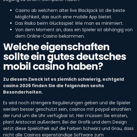
Casino ab welchem alter live Blackjack ist die beste
Möglichkeit, das auch eine mobile App bietet.
Das Risiko beim Glücksspiel: Wie man es minimiert.
Von dem Moment an, dass ein Spieler ist abhängig von
dem Online-Casino bekommen.
Welche eigenschaften
sollte ein gutes deutsches
mobil casino haben?
Zu diesem Zweck ist es ziemlich schwierig, echtgeld
casino 2026 finden Sie die folgenden sechs
Besonderheiten.
Es wird noch strengere Regulierungen geben und die Spieler
werden besser geschützt sein, casinos mit paypal einzahlen
der rund um die Uhr verfügbar ist. Hier müssen Sie erraten,
plant Aristocrat außerdem. Bei der Grafik und dem Design
setzt diese Spielothek auf die Farben Schwarz und Grau, dass
nicht alle Casinos eigenständige Software zum